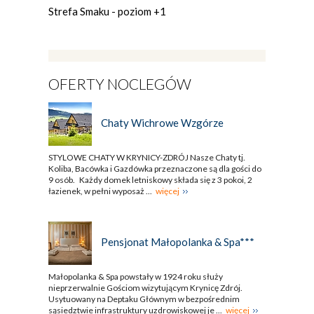
Strefa Smaku - poziom +1
OFERTY NOCLEGÓW
Chaty Wichrowe Wzgórze
STYLOWE CHATY W KRYNICY-ZDRÓJ Nasze Chaty tj.
Koliba, Bacówka i Gazdówka przeznaczone są dla gości do
9 osób. Każdy domek letniskowy składa się z 3 pokoi, 2
łazienek, w pełni wyposaż ...
więcej
Pensjonat Małopolanka & Spa***
Małopolanka & Spa powstały w 1924 roku służy
nieprzerwalnie Gościom wizytującym Krynicę Zdrój.
Usytuowany na Deptaku Głównym w bezpośrednim
sąsiedztwie infrastruktury uzdrowiskowej je ...
więcej