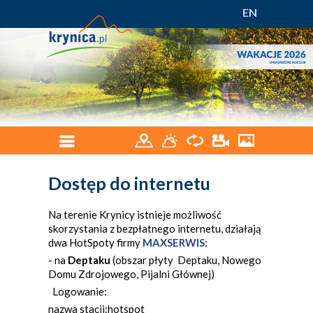
EN
Dostęp do internetu
Na terenie Krynicy istnieje możliwość
skorzystania z bezpłatnego internetu, działają
dwa HotSpoty firmy
MAXSERWIS
:
- na
Deptaku
(obszar płyty Deptaku, Nowego
Domu Zdrojowego, Pijalni Głównej)
Logowanie:
nazwa stacji:hotspot