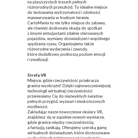
na piaszczystych trasach pełnych
różnorodnych przeszkód. To idealne miejsce
do testowania wytrzymałości i zdolności
manewrowania w trudnym terenie.
CartoMania to nie tylko miejsce do zabawy,
ale również doskonała okazja do spotkań
z innymi entuzjastami zdalnie sterowanych
pojazdów, wymiany doświadczeń i wspólnego
spędzania czasu. Organizujemy także
różnorodne wydarzenia i zawody,
które dodatkowo podnoszą poziom emocji
i rywalizacji.
Strefa VR
Miejsce, gdzie rzeczywistość przekracza
granice wyobraźni! Dzięki najnowocześniejszej
technologii wirtualnej rzeczywistości
przeniesiemy Cię do niezwykłych światów
pełnych przygód, wyzwań i nieskończonych
możliwości.
Zakładając nasze nowoczesne okulary VR,
znajdziesz się w zupełnie nowym wymiarze,
gdzie granice między rzeczywistością
a fantazją zanikają. Oferujemy szeroką gamę
wirtualnych doświadczeń, które dostosowane