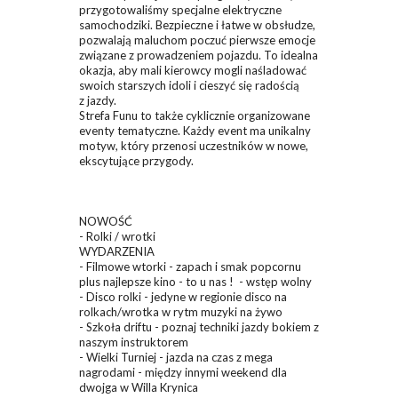
przygotowaliśmy specjalne elektryczne
samochodziki. Bezpieczne i łatwe w obsłudze,
pozwalają maluchom poczuć pierwsze emocje
związane z prowadzeniem pojazdu. To idealna
okazja, aby mali kierowcy mogli naśladować
swoich starszych idoli i cieszyć się radością
z jazdy.
Strefa Funu to także cyklicznie organizowane
eventy tematyczne. Każdy event ma unikalny
motyw, który przenosi uczestników w nowe,
ekscytujące przygody.
NOWOŚĆ
- Rolki / wrotki
WYDARZENIA
- Filmowe wtorki - zapach i smak popcornu
plus najlepsze kino - to u nas ! - wstęp wolny
- Disco rolki - jedyne w regionie disco na
rolkach/wrotka w rytm muzyki na żywo
- Szkoła driftu - poznaj techniki jazdy bokiem z
naszym instruktorem
- Wielki Turniej - jazda na czas z mega
nagrodami - między innymi weekend dla
dwojga w Willa Krynica