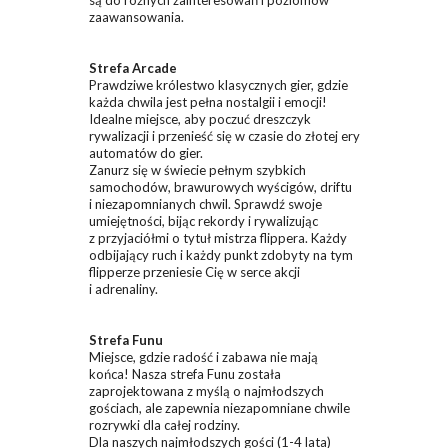
są do różnych zainteresowań i poziomów
zaawansowania.
Strefa Arcade
Prawdziwe królestwo klasycznych gier, gdzie
każda chwila jest pełna nostalgii i emocji!
Idealne miejsce, aby poczuć dreszczyk
rywalizacji i przenieść się w czasie do złotej ery
automatów do gier.
Zanurz się w świecie pełnym szybkich
samochodów, brawurowych wyścigów, driftu
i niezapomnianych chwil. Sprawdź swoje
umiejętności, bijąc rekordy i rywalizując
z przyjaciółmi o tytuł mistrza flippera. Każdy
odbijający ruch i każdy punkt zdobyty na tym
flipperze przeniesie Cię w serce akcji
i adrenaliny.
Strefa Funu
Miejsce, gdzie radość i zabawa nie mają
końca! Nasza strefa Funu została
zaprojektowana z myślą o najmłodszych
gościach, ale zapewnia niezapomniane chwile
rozrywki dla całej rodziny.
Dla naszych najmłodszych gości (1-4 lata)