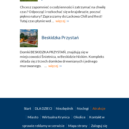
Chcesz zapomnieć o codzienności i zatrzymać na chwilę
czas? Odpocząć i rozkochać się w krajobrazie, poczuć
piękno natury? Zapraszamy do Lackowa Chill and Rest!
Tutaj czas płynie wol ...
więcej
Beskidzka Przystań
Domki BESKIDZKA PRZYSTAŃ, znajdują się w
miejscowości Śnietnica, w Beskidzie Niskim. Kompleks
składa się z trzech domków drewnianych i jednego
murowanego. ...
więcej
Start
DLA DZIECI
Niezbędnik
Noclegi
Atrakcje
Miasto
Wirtualna Krynica
Okolice
Kontakt w
sprawie reklamy w serwisie
Mapa strony
Zaloguj się