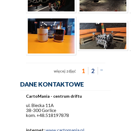
1
2
więcej zdjęć
DANE KONTAKTOWE
CartoMania - centrum driftu
ul. Biecka 11A
38-300 Gorlice
kom. +48.518197878
internet:
www.cartomania.pl