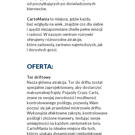
od początkujących po doświadczonych
kierowców.
CartoMania
to miejsce, gdzie każdy,
bez względu na wiek, znajdzie coś dla siebie
i spędzi niezapomniane chwile pełne emocji
i radości. W naszym centrum rozrywki
oferujemy różnorodne atrakcje,
które zadowolą zarówno najmłodszych, jak
i dorosłych gości.
OFERTA:
Tor driftowy
Nasza główna atrakcja. Tor do driftu został
specjalnie zaprojektowany, aby dostarczyć
maksymalnej frajdy. Pojazdy Crazy Carts,
znane ze swojej zwrotności i możliwości
kontrolowanego poślizgu, pozwolą Wam
poczuć się jak prawdziwi mistrzowie driftu.
Wykonujcie efektowne zakręty, kontrolowane
poślizgi i złożone manewry, testując swoje
umiejętności na każdym centymetrze toru.
CartoMania to idealne miejsce dla tych,
którzy szukają dynamicznej i nietuzinkowej