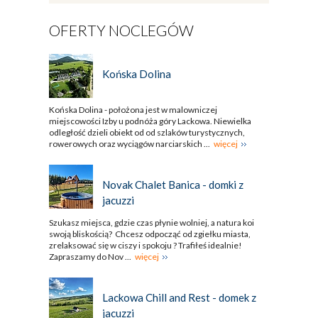
OFERTY NOCLEGÓW
Końska Dolina
Końska Dolina - położona jest w malowniczej
miejscowości Izby u podnóża góry Lackowa. Niewielka
odległość dzieli obiekt od od szlaków turystycznych,
rowerowych oraz wyciągów narciarskich ...
więcej
Novak Chalet Banica - domki z
jacuzzi
Szukasz miejsca, gdzie czas płynie wolniej, a natura koi
swoją bliskością? Chcesz odpocząć od zgiełku miasta,
zrelaksować się w ciszy i spokoju ? Trafiłeś idealnie!
Zapraszamy do Nov ...
więcej
Lackowa Chill and Rest - domek z
jacuzzi