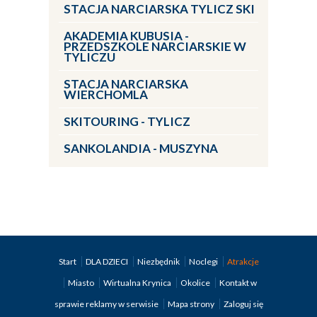
STACJA NARCIARSKA TYLICZ SKI
AKADEMIA KUBUSIA -
PRZEDSZKOLE NARCIARSKIE W
TYLICZU
STACJA NARCIARSKA
WIERCHOMLA
SKITOURING - TYLICZ
SANKOLANDIA - MUSZYNA
Start
DLA DZIECI
Niezbędnik
Noclegi
Atrakcje
Miasto
Wirtualna Krynica
Okolice
Kontakt w
sprawie reklamy w serwisie
Mapa strony
Zaloguj się