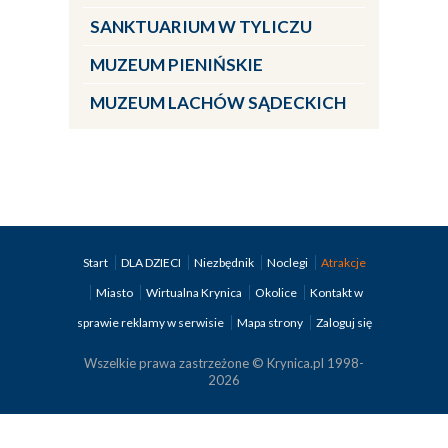
SANKTUARIUM W TYLICZU
MUZEUM PIENIŃSKIE
MUZEUM LACHÓW SĄDECKICH
Start
DLA DZIECI
Niezbędnik
Noclegi
Atrakcje
Miasto
Wirtualna Krynica
Okolice
Kontakt w
sprawie reklamy w serwisie
Mapa strony
Zaloguj się
Wszelkie prawa zastrzeżone © Krynica.pl 1998-
2026