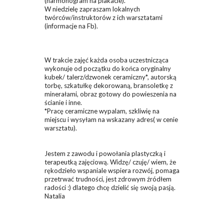
(harmonogram na plakacie).
W niedzielę zapraszam lokalnych
twórców/instruktorów z ich warsztatami
(informacje na Fb).
W trakcie zajęć każda osoba uczestnicząca
wykonuje od początku do końca oryginalny
kubek/ talerz/dzwonek ceramiczny*, autorską
torbę, szkatułkę dekorowaną, bransoletkę z
minerałami, obraz gotowy do powieszenia na
ścianie i inne.
*Pracę ceramiczne wypalam, szkliwię na
miejscu i wysyłam na wskazany adres( w cenie
warsztatu).
Jestem z zawodu i powołania plastyczką i
terapeutką zajęciową. Widzę/ czuję/ wiem, że
rękodzieło wspaniale wspiera rozwój, pomaga
przetrwać trudności, jest zdrowym źródłem
radości :) dlatego chcę dzielić się swoją pasją.
Natalia