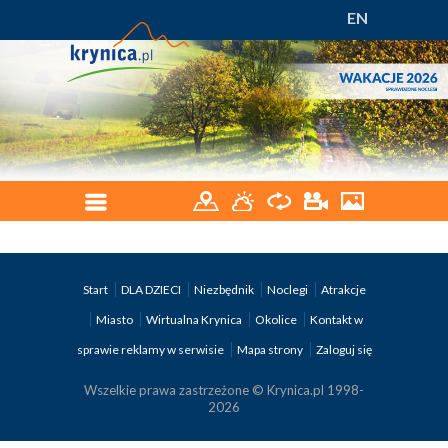
EN
Start
DLA DZIECI
Niezbędnik
Noclegi
Atrakcje
Miasto
Wirtualna Krynica
Okolice
Kontakt w
sprawie reklamy w serwisie
Mapa strony
Zaloguj się
Wszelkie prawa zastrzeżone © Krynica.pl 1998-
2026