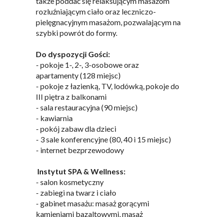
także poddać się relaksującym masażom
rozluźniającym ciało oraz leczniczo-
pielęgnacyjnym masażom, pozwalającym na
szybki powrót do formy.
Do dyspozycji Gości:
- pokoje 1-, 2-, 3-osobowe oraz
apartamenty (128 miejsc)
- pokoje z łazienką, TV, lodówką, pokoje do
III piętra z balkonami
- sala restauracyjna (90 miejsc)
- kawiarnia
- pokój zabaw dla dzieci
- 3 sale konferencyjne (80, 40 i 15 miejsc)
- internet bezprzewodowy
Instytut SPA & Wellness:
- salon kosmetyczny
- zabiegi na twarz i ciało
- gabinet masażu: masaż gorącymi
kamieniami bazaltowymi, masaż