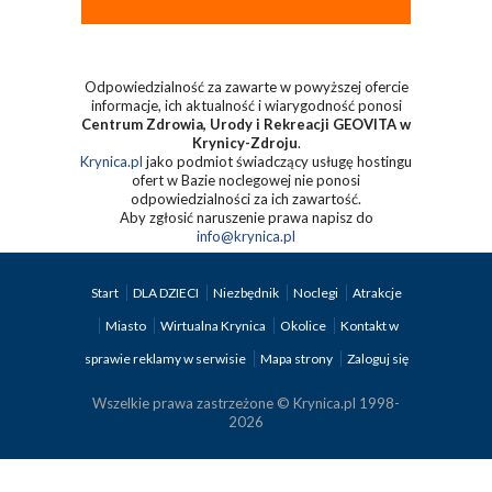
Odpowiedzialność za zawarte w powyższej ofercie
informacje, ich aktualność i wiarygodność ponosi
Centrum Zdrowia, Urody i Rekreacji GEOVITA w
Krynicy-Zdroju
.
Krynica.pl
jako podmiot świadczący usługę hostingu
ofert w Bazie noclegowej nie ponosi
odpowiedzialności za ich zawartość.
Aby zgłosić naruszenie prawa napisz do
info@krynica.pl
Start
DLA DZIECI
Niezbędnik
Noclegi
Atrakcje
Miasto
Wirtualna Krynica
Okolice
Kontakt w
sprawie reklamy w serwisie
Mapa strony
Zaloguj się
Wszelkie prawa zastrzeżone © Krynica.pl 1998-
2026