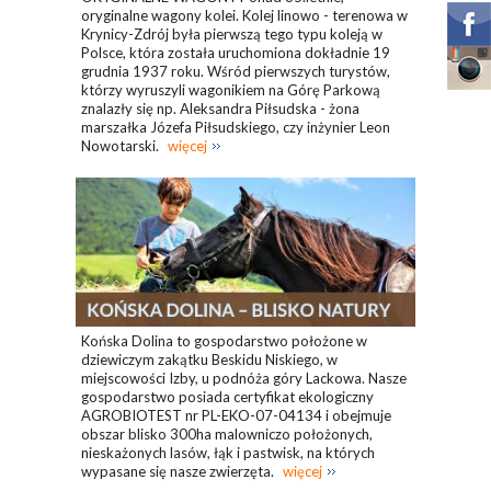
oryginalne wagony kolei. Kolej linowo - terenowa w
Krynicy-Zdrój była pierwszą tego typu koleją w
Polsce, która została uruchomiona dokładnie 19
grudnia 1937 roku. Wśród pierwszych turystów,
którzy wyruszyli wagonikiem na Górę Parkową
znalazły się np. Aleksandra Piłsudska - żona
marszałka Józefa Piłsudskiego, czy inżynier Leon
Nowotarski.
więcej
Końska Dolina to gospodarstwo położone w
dziewiczym zakątku Beskidu Niskiego, w
miejscowości Izby, u podnóża góry Lackowa. Nasze
gospodarstwo posiada certyfikat ekologiczny
AGROBIOTEST nr PL-EKO-07-04134 i obejmuje
obszar blisko 300ha malowniczo położonych,
nieskażonych lasów, łąk i pastwisk, na których
wypasane się nasze zwierzęta.
więcej