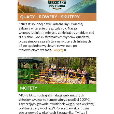
Szukasz solidnej dawki adrenaliny i świetnej
zabawy w terenie przez cały rok. Nasza
wypożyczalnia to miejsce, gdzie każdy znajdzie coś
dla siebie – od ekstremalnych wypraw quadami,
przez zimowe szaleństwa na skuterach śnieżnych,
aż po spokojne wycieczki rowerowe po
malowniczych trasach.
więcej
MOFETA to rodzaj ekshalacji wulkanicznych,
chłodny wyziew (o temperaturze poniżej 100°C),
zawierający głównie dwutlenek węgla, bez większej
obfitości pary wodnej.W Polsce zjawisko można
obserwować w okolicach Szczawnika, Tylicza i