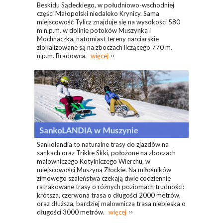
Beskidu Sądeckiego, w południowo-wschodniej
części Małopolski niedaleko Krynicy. Sama
miejscowość Tylicz znajduje się na wysokości 580
m n.p.m. w dolinie potoków Muszynka i
Mochnaczka, natomiast tereny narciarskie
zlokalizowane są na zboczach liczącego 770 m.
n.p.m. Bradowca.
więcej
Sankolandia to naturalne trasy do zjazdów na
sankach oraz Trikke Skki, położone na zboczach
malowniczego Kotylniczego Wierchu, w
miejscowości Muszyna Złockie. Na miłośników
zimowego szaleństwa czekają dwie codziennie
ratrakowane trasy o różnych poziomach trudności:
krótsza, czerwona trasa o długości 2000 metrów,
oraz dłuższa, bardziej malownicza trasa niebieska o
długości 3000 metrów.
więcej