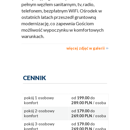
pełnym węzłem sanitarnym, tv, radio,
telefonem, bezpłatnym WiFi. Ośrodek w
ostatnich latach przeszedł gruntowną
modernizację, co zapewnia Gościom
możliwość wypoczynku w komfortowych
warunkach.
więcej zdjęć w galerii
CENNIK
pokój 1 osobowy
od
199.00
do
komfort
289.00 PLN
/ osoba
pokój 2-osobowy
od
179.00
do
komfort
269.00 PLN
/ osoba
pokój 3-osobowy
od
179.00
do
komfort
269.00 PLN
/ osoba