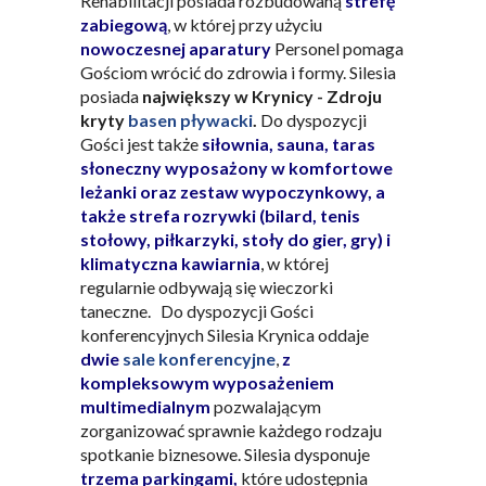
Rehabilitacji posiada rozbudowaną
strefę
zabiegową
, w której przy użyciu
nowoczesnej aparatury
Personel pomaga
Gościom wrócić do zdrowia i formy. Silesia
posiada
największy w Krynicy - Zdroju
kryty
basen
pływacki
.
Do dyspozycji
Gości jest także
siłownia, sauna, taras
słoneczny wyposażony w komfortowe
leżanki oraz zestaw wypoczynkowy, a
także strefa rozrywki (bilard, tenis
stołowy, piłkarzyki, stoły do gier, gry) i
klimatyczna kawiarnia
, w której
regularnie odbywają się wieczorki
taneczne. Do dyspozycji Gości
konferencyjnych Silesia Krynica oddaje
dwie
sale konferencyjne
,
z
kompleksowym wyposażeniem
multimedialnym
pozwalającym
zorganizować sprawnie każdego rodzaju
spotkanie biznesowe. Silesia dysponuje
trzema parkingami,
które udostępnia