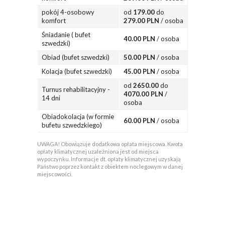
pokój 4-osobowy
od
179.00
do
komfort
279.00 PLN
/ osoba
Śniadanie ( bufet
40.00 PLN
/ osoba
szwedzki)
Obiad (bufet szwedzki)
50.00 PLN
/ osoba
Kolacja (bufet szwedzki)
45.00 PLN
/ osoba
od
2650.00
do
Turnus rehabilitacyjny -
4070.00 PLN
/
14 dni
osoba
Obiadokolacja (w formie
60.00 PLN
/ osoba
bufetu szwedzkiego)
UWAGA! Obowiązuje dodatkowa opłata miejscowa. Kwota
opłaty klimatycznej uzależniona jest od miejsca
wypoczynku. Informacje dt. opłaty klimatycznej uzyskają
Państwo poprzez kontakt z obiektem noclegowym w danej
miejscowości.