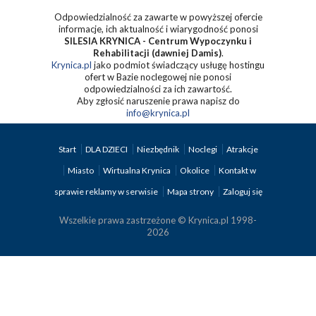
Odpowiedzialność za zawarte w powyższej ofercie
informacje, ich aktualność i wiarygodność ponosi
SILESIA KRYNICA - Centrum Wypoczynku i
Rehabilitacji (dawniej Damis)
.
Krynica.pl
jako podmiot świadczący usługę hostingu
ofert w Bazie noclegowej nie ponosi
odpowiedzialności za ich zawartość.
Aby zgłosić naruszenie prawa napisz do
info@krynica.pl
Start
DLA DZIECI
Niezbędnik
Noclegi
Atrakcje
Miasto
Wirtualna Krynica
Okolice
Kontakt w
sprawie reklamy w serwisie
Mapa strony
Zaloguj się
Wszelkie prawa zastrzeżone © Krynica.pl 1998-
2026