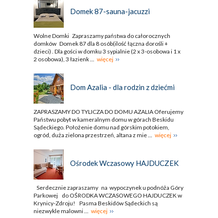
Domek 87-sauna-jacuzzi
Wolne Domki Zapraszamy państwa do całorocznych
domków Domek 87 dla 8 osób(ilość łączna dorośli +
dzieci) . Dla gości w domku 3 sypialnie (2 x 3-osobowa i 1 x
2 osobowa), 3 łazienk ...
więcej
Dom Azalia - dla rodzin z dziećmi
ZAPRASZAMY DO TYLICZA DO DOMU AZALIA Oferujemy
Państwu pobyt w kameralnym domu w górach Beskidu
Sądeckiego. Położenie domu nad górskim potokiem,
ogród, duża zielona przestrzeń, altana z mie ...
więcej
Ośrodek Wczasowy HAJDUCZEK
Serdecznie zapraszamy na wypoczynek u podnóża Góry
Parkowej do OŚRODKA WCZASOWEGO HAJDUCZEK w
Krynicy-Zdroju! Pasma Beskidów Sądeckich są
niezwykle malowni ...
więcej