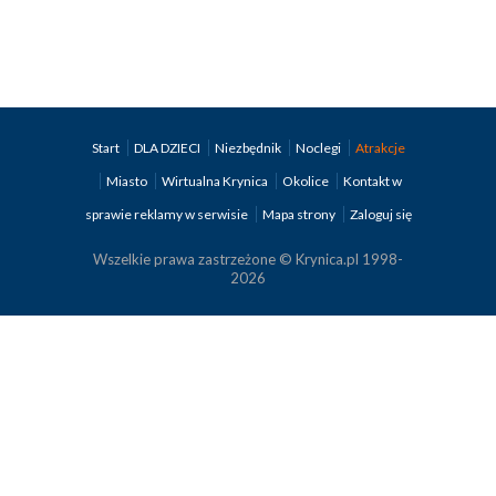
Start
DLA DZIECI
Niezbędnik
Noclegi
Atrakcje
Miasto
Wirtualna Krynica
Okolice
Kontakt w
sprawie reklamy w serwisie
Mapa strony
Zaloguj się
Wszelkie prawa zastrzeżone © Krynica.pl 1998-
2026