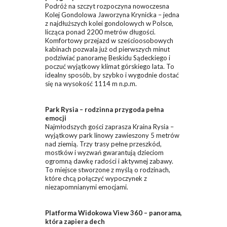
Podróż na szczyt rozpoczyna nowoczesna
Kolej Gondolowa Jaworzyna Krynicka – jedna
z najdłuższych kolei gondolowych w Polsce,
licząca ponad 2200 metrów długości.
Komfortowy przejazd w sześcioosobowych
kabinach pozwala już od pierwszych minut
podziwiać panoramę Beskidu Sądeckiego i
poczuć wyjątkowy klimat górskiego lata. To
idealny sposób, by szybko i wygodnie dostać
się na wysokość 1114 m n.p.m.
Park Rysia – rodzinna przygoda pełna
emocji
Najmłodszych gości zaprasza Kraina Rysia –
wyjątkowy park linowy zawieszony 5 metrów
nad ziemią. Trzy trasy pełne przeszkód,
mostków i wyzwań gwarantują dzieciom
ogromną dawkę radości i aktywnej zabawy.
To miejsce stworzone z myślą o rodzinach,
które chcą połączyć wypoczynek z
niezapomnianymi emocjami.
Platforma Widokowa View 360 – panorama,
która zapiera dech