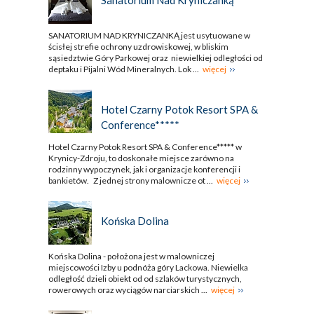
SANATORIUM NAD KRYNICZANKĄ jest usytuowane w
ścisłej strefie ochrony uzdrowiskowej, w bliskim
sąsiedztwie Góry Parkowej oraz niewielkiej odległości od
deptaku i Pijalni Wód Mineralnych. Lok ...
więcej
Hotel Czarny Potok Resort SPA &
Conference*****
Hotel Czarny Potok Resort SPA & Conference***** w
Krynicy-Zdroju, to doskonałe miejsce zarówno na
rodzinny wypoczynek, jak i organizacje konferencji i
bankietów. Z jednej strony malownicze ot ...
więcej
Końska Dolina
Końska Dolina - położona jest w malowniczej
miejscowości Izby u podnóża góry Lackowa. Niewielka
odległość dzieli obiekt od od szlaków turystycznych,
rowerowych oraz wyciągów narciarskich ...
więcej