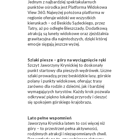
Jednym z najbardziej spektakularnych
punktów ośrodka jest Platforma Widokowa
View 360. Najwyżej położona platforma w
regionie oferuje widoki we wszystkich
kierunkach – od Beskidu Sądeckiego, przez
Tatry, aż po odległe Bieszczady. Dodatkową
atrakcją są lunety widokowe oraz zjeżdżalnia
grawitacyjna dla najmłodszych, dzięki której
emocje sięgają jeszcze wyżej.
Szlaki piesze – góry na wyciągnięcie ręki
Szczyt Jaworzyny Krynickiej to doskonały
punkt startowy dla pieszych wędrówek. Liczne
szlaki prowadzą przez beskidzkie lasy, górskie
polany i punkty widokowe, oferując trasy
zarówno dla rodzin z dziećmi, jak i bardziej
wymagających turystów. Każdy krok pozwala
odkrywać piękno lokalnej przyrody i cieszyć
się spokojem górskiego krajobrazu.
Lato pełne wspomnień
Jaworzyna Krynicka latem to coś więcej niż
góry – to przestrzeń pełna aktywności,
rodzinnych atrakcji i niezapomnianych chwil.