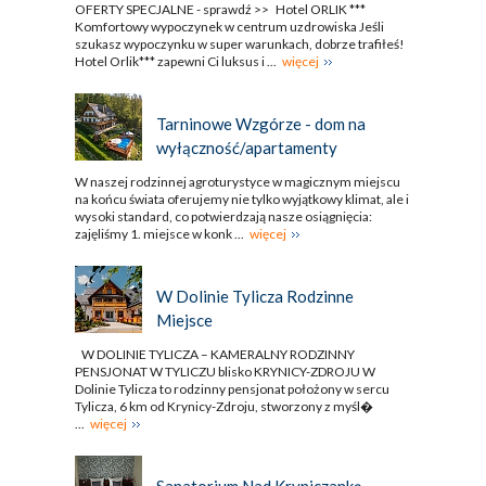
OFERTY SPECJALNE - sprawdź >> Hotel ORLIK ***
Komfortowy wypoczynek w centrum uzdrowiska Jeśli
szukasz wypoczynku w super warunkach, dobrze trafiłeś!
Hotel Orlik*** zapewni Ci luksus i ...
więcej
Tarninowe Wzgórze - dom na
wyłączność/apartamenty
W naszej rodzinnej agroturystyce w magicznym miejscu
na końcu świata oferujemy nie tylko wyjątkowy klimat, ale i
wysoki standard, co potwierdzają nasze osiągnięcia:
zajęliśmy 1. miejsce w konk ...
więcej
W Dolinie Tylicza Rodzinne
Miejsce
W DOLINIE TYLICZA – KAMERALNY RODZINNY
PENSJONAT W TYLICZU blisko KRYNICY-ZDROJU W
Dolinie Tylicza to rodzinny pensjonat położony w sercu
Tylicza, 6 km od Krynicy-Zdroju, stworzony z myśl�
...
więcej
Sanatorium Nad Kryniczanką