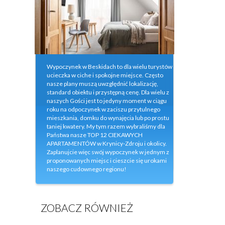
Wypoczynek w Beskidach to dla wielu turystów
ucieczka w ciche i spokojne miejsce. Często
nasze plany muszą uwzględnić lokalizację,
standard obiektu i przystępną cenę. Dla wielu z
naszych Gości jest to jedyny moment w ciągu
roku na odpoczynek w zaciszu przytulnego
mieszkania, domku do wynajęcia lub po prostu
taniej kwatery. My tym razem wybraliśmy dla
Państwa nasze TOP 12 CIEKAWYCH
APARTAMENTÓW w Krynicy-Zdroju i okolicy.
Zaplanujcie więc swój wypoczynek w jednym z
proponowanych miejsc i cieszcie się urokami
naszego cudownego regionu!
ZOBACZ RÓWNIEŻ