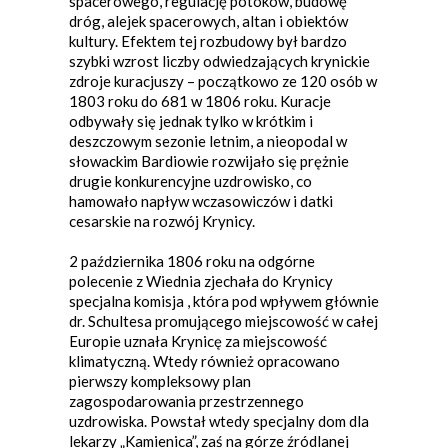
spacerowego, regulację potoków, budowę
dróg, alejek spacerowych, altan i obiektów
kultury. Efektem tej rozbudowy był bardzo
szybki wzrost liczby odwiedzających krynickie
zdroje kuracjuszy – początkowo ze 120 osób w
1803 roku do 681 w 1806 roku. Kuracje
odbywały się jednak tylko w krótkim i
deszczowym sezonie letnim, a nieopodal w
słowackim Bardiowie rozwijało się prężnie
drugie konkurencyjne uzdrowisko, co
hamowało napływ wczasowiczów i datki
cesarskie na rozwój Krynicy.
2 października 1806 roku na odgórne
polecenie z Wiednia zjechała do Krynicy
specjalna komisja , która pod wpływem głównie
dr. Schultesa promującego miejscowość w całej
Europie uznała Krynicę za miejscowość
klimatyczną. Wtedy również opracowano
pierwszy kompleksowy plan
zagospodarowania przestrzennego
uzdrowiska. Powstał wtedy specjalny dom dla
lekarzy „Kamienica”, zaś na górze źródlanej