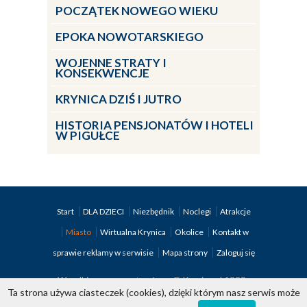
POCZĄTEK NOWEGO WIEKU
EPOKA NOWOTARSKIEGO
WOJENNE STRATY I
KONSEKWENCJE
KRYNICA DZIŚ I JUTRO
HISTORIA PENSJONATÓW I HOTELI
W PIGUŁCE
Start
DLA DZIECI
Niezbędnik
Noclegi
Atrakcje
Miasto
Wirtualna Krynica
Okolice
Kontakt w
sprawie reklamy w serwisie
Mapa strony
Zaloguj się
Wszelkie prawa zastrzeżone © Krynica.pl 1998-
Ta strona używa ciasteczek (cookies), dzięki którym nasz serwis może
2026