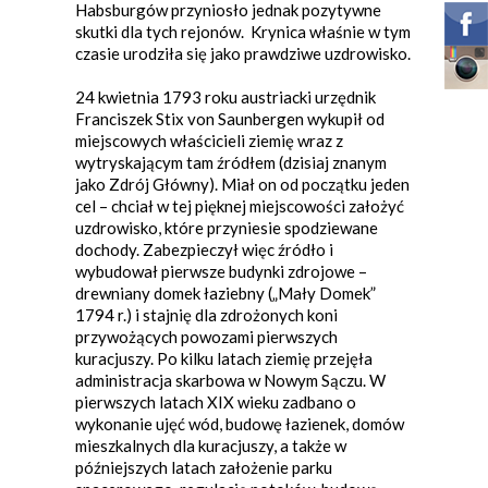
Habsburgów przyniosło jednak pozytywne
skutki dla tych rejonów. Krynica właśnie w tym
czasie urodziła się jako prawdziwe uzdrowisko.
24 kwietnia 1793 roku austriacki urzędnik
Franciszek Stix von Saunbergen wykupił od
miejscowych właścicieli ziemię wraz z
wytryskającym tam źródłem (dzisiaj znanym
jako Zdrój Główny). Miał on od początku jeden
cel – chciał w tej pięknej miejscowości założyć
uzdrowisko, które przyniesie spodziewane
dochody. Zabezpieczył więc źródło i
wybudował pierwsze budynki zdrojowe –
drewniany domek łaziebny („Mały Domek”
1794 r.) i stajnię dla zdrożonych koni
przywożących powozami pierwszych
kuracjuszy. Po kilku latach ziemię przejęła
administracja skarbowa w Nowym Sączu. W
pierwszych latach XIX wieku zadbano o
wykonanie ujęć wód, budowę łazienek, domów
mieszkalnych dla kuracjuszy, a także w
późniejszych latach założenie parku