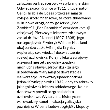
założono park spacerowy w stylu angielskim.
Odwiedzający Krynicę w 1811 r. gubernator
Galicji hrabia de Goess przekazał miastu
kolejne środki finansowe, za które zbudowano
m. in. nowe drogi, domy gościnne „Pod
Zamkiem” i „Pod Barankiem” oraz dom komisji
zdrojowej. Pierwszym lekarzem zdrojowym
został dr Józef Nennel (1807-1808), jego
następcą był dr Fryderyk Wilhelm Haarland –
obaj bardzo zasłużyli się dla Krynicy
wspierając swą wiedzą i doświadczeniem
rozwój uzdrowiska. Kolejny lekarz zdrojowy
przyniósł niestety powolny upadek i
niechlubną sławę uzdrowisku – za jego
urzędowania miały miejsce dewastacje i
malwersacje. Prawdziwy upadek dotknął
jednak Krynicę po roku 1832, kiedy to zabrakło
jakiegokolwiek lekarza zakładowego. Kolejni
dzierżawcy powoli rozgrabili dobra
uzdrowiskowe. Wydarzenia historyczne
wprowadziły zamęt – rabacja galicyjska i
późniejsza Wiosna Ludów pogłębiły kłopoty